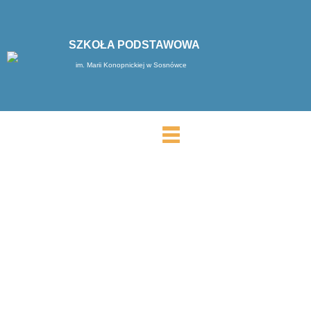
SZKOŁA PODSTAWOWA
im. Marii Konopnickiej w Sosnówce
MENU