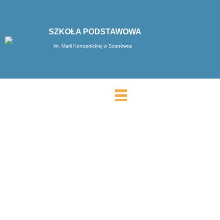
SZKOŁA PODSTAWOWA
im. Marii Konopnickiej w Sosnówce
MENU