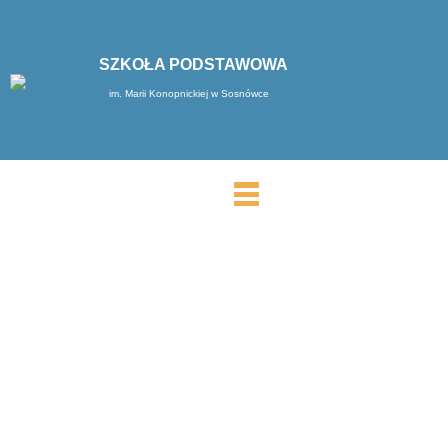
SZKOŁA PODSTAWOWA
im. Marii Konopnickiej w Sosnówce
MENU