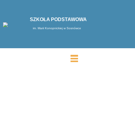
SZKOŁA PODSTAWOWA
im. Marii Konopnickiej w Sosnówce
MENU