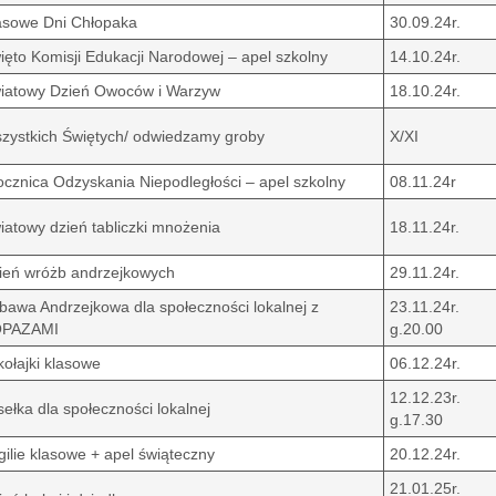
asowe Dni Chłopaka
30.09.24r.
ięto Komisji Edukacji Narodowej – apel szkolny
14.10.24r.
iatowy Dzień Owoców i Warzyw
18.10.24r.
zystkich Świętych/ odwiedzamy groby
X/XI
cznica Odzyskania Niepodległości – apel szkolny
08.11.24r
iatowy dzień tabliczki mnożenia
18.11.24r.
ień wróżb andrzejkowych
29.11.24r.
bawa Andrzejkowa dla społeczności lokalnej z
23.11.24r.
PAZAMI
g.20.00
kołajki klasowe
06.12.24r.
12.12.23r.
sełka dla społeczności lokalnej
g.17.30
gilie klasowe + apel świąteczny
20.12.24r.
21.01.25r.