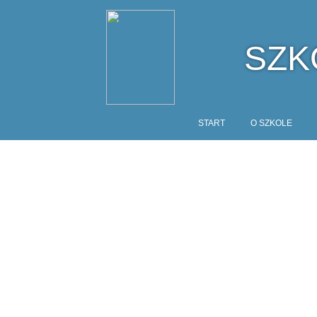
SZK
START
O SZKOLE