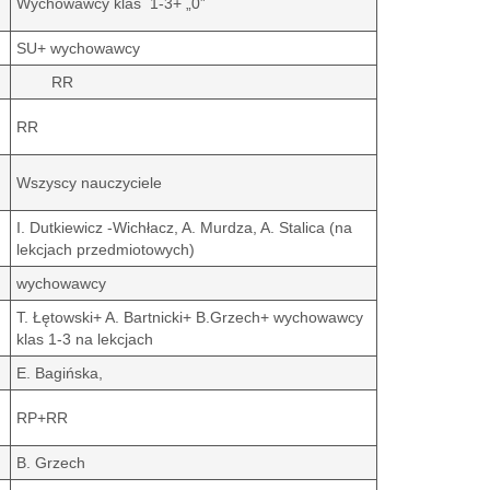
Wychowawcy klas 1-3+ „0”
SU+ wychowawcy
RR
RR
Wszyscy nauczyciele
I. Dutkiewicz -Wichłacz, A. Murdza, A. Stalica (na
lekcjach przedmiotowych)
wychowawcy
T. Łętowski+ A. Bartnicki+ B.Grzech+ wychowawcy
klas 1-3 na lekcjach
E. Bagińska,
RP+RR
B. Grzech