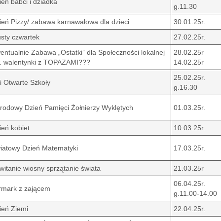
ień babci i dziadka
g.11.30
ień Pizzy/ zabawa karnawałowa dla dzieci
30.01.25r.
usty czwartek
27.02.25r.
entualnie Zabawa „Ostatki” dla Społeczności lokalnej
28.02.25r
. walentynki z TOPAZAMI???
14.02.25r
25.02.25r.
i Otwarte Szkoły
g.16.30
rodowy Dzień Pamięci Żołnierzy Wyklętych
01.03.25r.
ień kobiet
10.03.25r.
iatowy Dzień Matematyki
17.03.25r.
witanie wiosny sprzątanie świata
21.03.25r
06.04.25r.
rmark z zającem
g.11.00-14.00
ień Ziemi
22.04.25r.