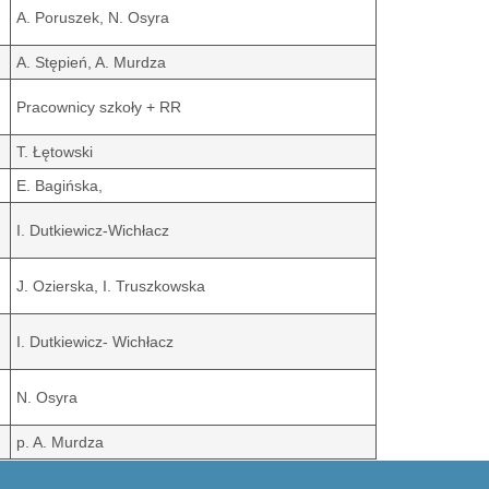
A. Poruszek, N. Osyra
A. Stępień, A. Murdza
Pracownicy szkoły + RR
T. Łętowski
E. Bagińska,
I. Dutkiewicz-Wichłacz
J. Ozierska, I. Truszkowska
I. Dutkiewicz- Wichłacz
N. Osyra
p. A. Murdza