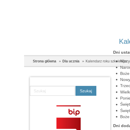
Kal
Dni ust
Wszys
Strona główna
Dla ucznia
Kalendarz roku szkolengo
Narod
Boże 
Nowy 
Trzec
Wielk
Ponie
Święt
Święt
Boże 
Dni dod