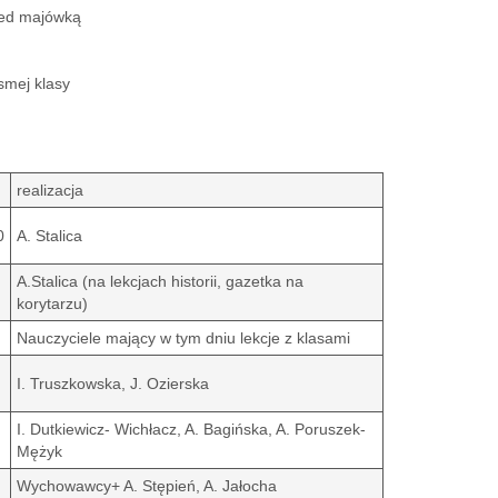
rzed majówką
smej klasy
realizacja
0
A. Stalica
A.Stalica (na lekcjach historii, gazetka na
korytarzu)
Nauczyciele mający w tym dniu lekcje z klasami
I. Truszkowska, J. Ozierska
I. Dutkiewicz- Wichłacz, A. Bagińska, A. Poruszek-
Mężyk
Wychowawcy+ A. Stępień, A. Jałocha