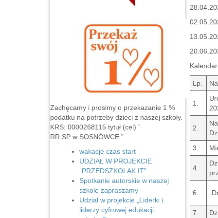
28.04.202
02.05.202
13.05.20
20.06.20
Kalendar
Lp.
Na
Ur
1.
Zachęcamy i prosimy o przekazanie 1 %
20
podatku na potrzeby dzieci z naszej szkoły.
Na
KRS: 0000268115 tytuł (cel) ”
2.
Dz
RR SP w SOSNÓWCE ”
3.
Mi
wakacje czas start
UDZIAŁ W PROJEKCIE
Dz
4.
„PRZEDSZKOLAK IT”
pr
Spotkanie autorskie w naszej
szkole zapraszamy
6.
„D
Udział w projekcie „Liderki i
liderzy cyfrowej edukacji
7.
Dz