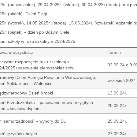
5r. (poniedziałek), 29.04.2025r. (wtorek), 30.04.2025r.(środa)- dni p
5r. (piątek)- Dzień Flagi
25r. (wtorek), 14.05.2025r .(środa), 15.05.2024r. (czwartek) egzamin ó
25r. (piątek) – dzień po Bożym Ciele
ium szkoły w roku szkolnym 2024/2025
zwa uroczystości
Termin
oczyste rozpoczęcie roku szkolnego
02.09.24 g.9.0
24/2025+pasowanie pierwszoklasistów
rodowy Dzień Pamięci Powstania Warszawskiego,
wrzesień 2024
ień Solidarności i Wolności
ędzynarodowy Dzień Kropki
13.09.24r.
ień Przedszkolaka – pasowanie nowo przyjętych
20.09.24r.
zedszkolaków dyplom
ni samorządności” – wybory do SU
25.09.24r.
ień języków obcych
27.09.24r.