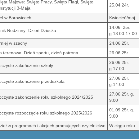
ięta Majowe: Święto Pracy, Święto Flagi, Święto
25.04.24r.
nstytucji 3-Maja
el w Borowicach
Kwiecień/maj
14.06. 25r.
knik Rodzinny- Dzień Dziecka
g.13.00-17.00
rniej w szachy
24.06.25r.
a terenowa, Dzień sportu, dzień patrona
26.06.25r.
26.06.25r.
oczyste zakończenie szkoły
g.17.00
27.06.25r.
oczyste zakończenie przedszkola
g.14.00
27.06.25r. g.
oczyste zakończenie roku szkolnego 2024/2025
9.00
01.09.25r. g.
oczyste rozpoczęcie roku szkolnego 2025/2026
9.00
ział w programach i akcjach promujących czytelnictwo
W ciągu roku