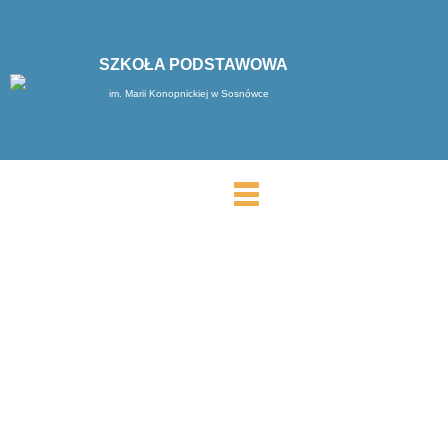
SZKOŁA PODSTAWOWA
im. Marii Konopnickiej w Sosnówce
MENU