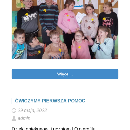
Więcej...
ĆWICZYMY PIERWSZĄ POMOC
29 maja, 2022
admin
Dzięki opiekunowi i uczniom LO o profilu