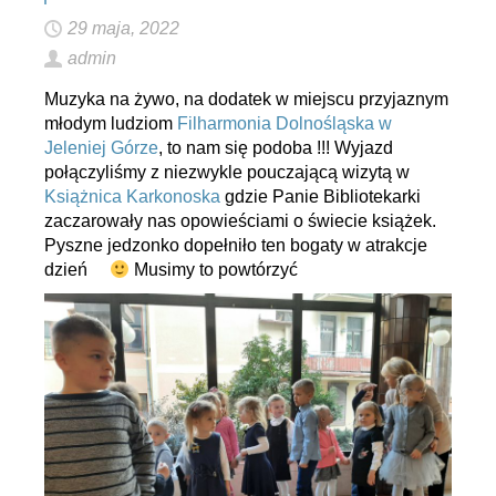
29 maja, 2022
admin
Muzyka na żywo, na dodatek w miejscu przyjaznym
młodym ludziom
Filharmonia Dolnośląska w
Jeleniej Górze
, to nam się podoba !!! Wyjazd
połączyliśmy z niezwykle pouczającą wizytą w
Książnica Karkonoska
gdzie Panie Bibliotekarki
zaczarowały nas opowieściami o świecie książek.
Pyszne jedzonko dopełniło ten bogaty w atrakcje
dzień
Musimy to powtórzyć