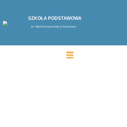
SZKOŁA PODSTAWOWA
im. Marii Konopnickiej w Sosnówce
MENU