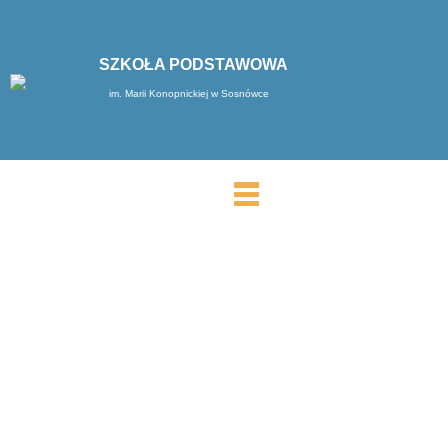
SZKOŁA PODSTAWOWA
im. Marii Konopnickiej w Sosnówce
MENU