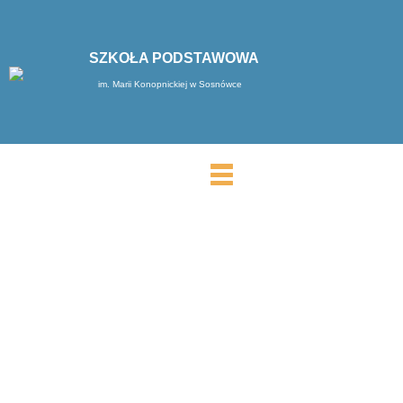
SZKOŁA PODSTAWOWA
im. Marii Konopnickiej w Sosnówce
MENU