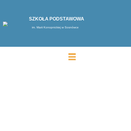
SZKOŁA PODSTAWOWA
im. Marii Konopnickiej w Sosnówce
MENU