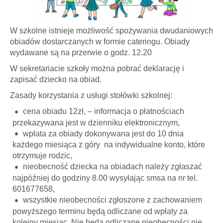
W szkolne istnieje możliwość spożywania dwudaniowych
obiadów dostarczanych w formie cateringu. Obiady
wydawane są na przerwie o godz. 12.20
W sekretariacie szkoły można pobrać deklarację i
zapisać dziecko na obiad.
Zasady korzystania z usługi stołówki szkolnej:
cena obiadu 12zł, – informacja o płatnościach
przekazywana jest w dzienniku elektronicznym,
wpłata za obiady dokonywana jest do 10 dnia
każdego miesiąca z góry na indywidualne konto, które
otrzymuje rodzic,
nieobecność dziecka na obiadach należy zgłaszać
najpóźniej do godziny 8.00 wysyłając smsa na nr tel.
601677658,
wszystkie nieobecności zgłoszone z zachowaniem
powyższego terminu będą odliczane od wpłaty za
kolejny miesiąc. Nie będą odliczane nieobecności nie