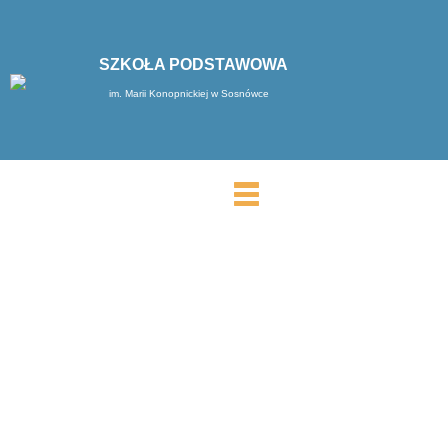
SZKOŁA PODSTAWOWA
im. Marii Konopnickiej w Sosnówce
MENU