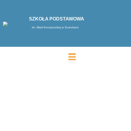
SZKOŁA PODSTAWOWA
im. Marii Konopnickiej w Sosnówce
MENU