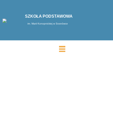
SZKOŁA PODSTAWOWA
im. Marii Konopnickiej w Sosnówce
MENU