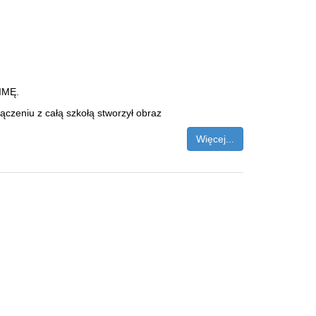
ZIMĘ.
czeniu z całą szkołą stworzył obraz
Więcej...