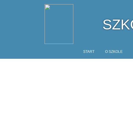
SZK
START
O SZKOLE