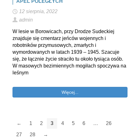
APEL POLEGŁYCH
12 sierpnia, 2022
admin
W lesie w Borowicach, przy Drodze Sudeckiej
znajduje się cmentarz jeńców wojennych i
robotników przymusowych, zmarłych i
wymordowanych w latach 1939 – 1945. Szacuje
się, że łącznie życie straciło tu około tysiąca osób.
W masowych bezimiennych mogiłach spoczywa na
leśnym
Więcej...
←
1
2
3
4
5
6
…
26
27
28
→