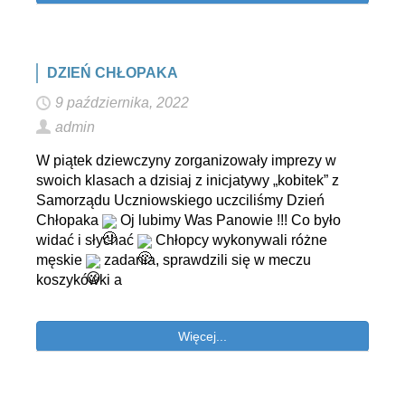
DZIEŃ CHŁOPAKA
9 października, 2022
admin
W piątek dziewczyny zorganizowały imprezy w
swoich klasach a dzisiaj z inicjatywy „kobitek” z
Samorządu Uczniowskiego uczciliśmy Dzień
Chłopaka
Oj lubimy Was Panowie !!! Co było
widać i słychać
Chłopcy wykonywali różne
męskie
zadania, sprawdzili się w meczu
koszykówki a
Więcej...