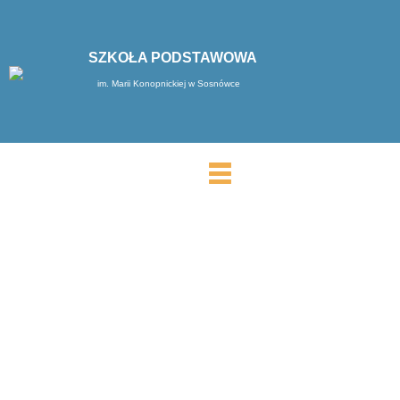
SZKOŁA PODSTAWOWA
im. Marii Konopnickiej w Sosnówce
MENU