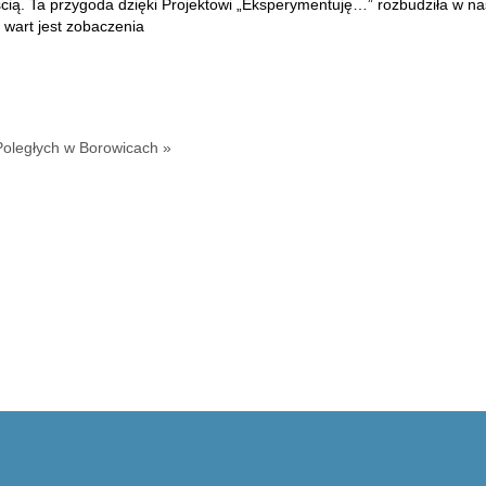
ścią. Ta przygoda dzięki Projektowi „Eksperymentuję…” rozbudziła w n
wart jest zobaczenia
Poległych w Borowicach »