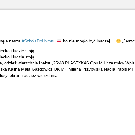
anęła nasza
#SzkołaDoHymnu
bo nie mogło być inaczej
„Jeszcz