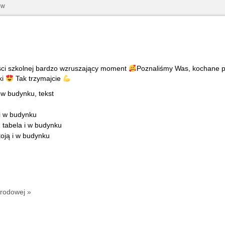
ów
ości szkolnej bardzo wzruszający moment
Poznaliśmy Was, kochane pi
ki
Tak trzymajcie
arodowej »