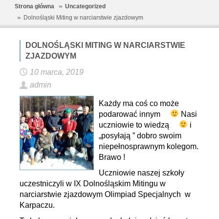
Strona główna
Uncategorized
Dolnośląski Miting w narciarstwie zjazdowym
DOLNOŚLĄSKI MITING W NARCIARSTWIE
ZJAZDOWYM
10 marca, 2019
admin
Każdy ma coś co może
podarować innym
Nasi
uczniowie to wiedzą
i
„posyłają ” dobro swoim
niepełnosprawnym kolegom.
Brawo !
Uczniowie naszej szkoły
uczestniczyli w IX Dolnośląskim Mitingu w
narciarstwie zjazdowym Olimpiad Specjalnych w
Karpaczu.