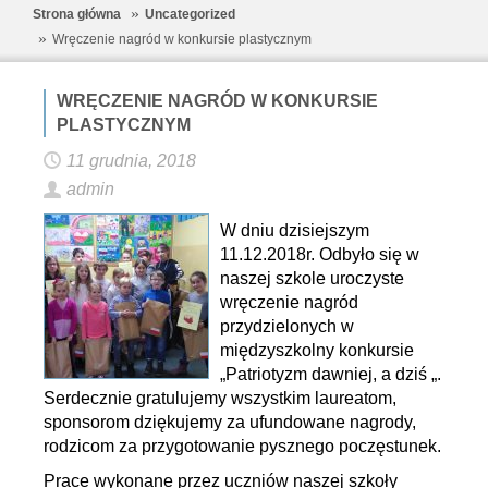
Strona główna
Uncategorized
Wręczenie nagród w konkursie plastycznym
WRĘCZENIE NAGRÓD W KONKURSIE
PLASTYCZNYM
11 grudnia, 2018
admin
W dniu dzisiejszym
11.12.2018r. Odbyło się w
naszej szkole uroczyste
wręczenie nagród
przydzielonych w
międzyszkolny konkursie
„Patriotyzm dawniej, a dziś „.
Serdecznie gratulujemy wszystkim laureatom,
sponsorom dziękujemy za ufundowane nagrody,
rodzicom za przygotowanie pysznego poczęstunek.
Prace wykonane przez uczniów naszej szkoły