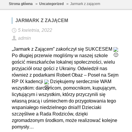
Strona główna
Uncategorized
Jarmark z zającem
JARMARK Z ZAJĄCEM
5 kwietnia, 2022
admin
„Jarmark z Zającem” zakończył się SUKCESEM
Po długiej przerwie mogliśmy w naszej szkole
gościć mieszkańców lokalnej społeczności, wielu
przyjaciół oraz gości z Ukrainy. Odwiedził nas
również z podarkami Robert Obaz – Poseł na Sejm
RP IX kadencji
Dziękujemy serdecznie WAM
wszystkim: darczyńcom, pomocnikom, kupującym,
licytującym i wszystkim, którzy przyczynili się
własną pracą i uśmiechem do przygotowania tego
wspaniałego niedzielnego dnia!!! Dzieciaki
szczęśliwe a Rada Rodziców, dzięki
zgromadzonym środkom, może realizować kolejne
pomysły…