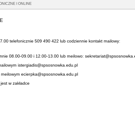
NICZNE I ONLINE
NE
7.00 telefonicznie 509 490 422 lub codziennie kontakt mailowy:
iennie 08.00-09.00 i 12.00-13.00 lub meilowo: sekretariat@spsosnowka.
 mailowym istergiadis@spsosnowka.edu.pl
ie meilowym ecierpka@spsosnowka.edu.pl
jest w zakładce