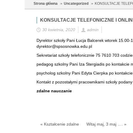
Strona główna
Uncategorized
KONSULTACJE TELEFO
KONSULTACJE TELEFONICZNE I ONLI
30 kwietnia, 2020
admin
Dyrektor szkoły Pani Łucja Balcerek wtorek 15.00-1
dyrektor@spsosnowka.edu.pl
Sekretariat szkoły telefonicznie 75 7610 703 codz
pedagog szkolny Pani Iza Stergiadis po kontakcie
psycholog szkolny Pani Edyta Cierpka po kontakc
Kontakt z pozostałymi pracownikami szkoły podany 
zdalne nauczanie
« Kształcenie zdalne
Witaj maj, 3 maj …. »