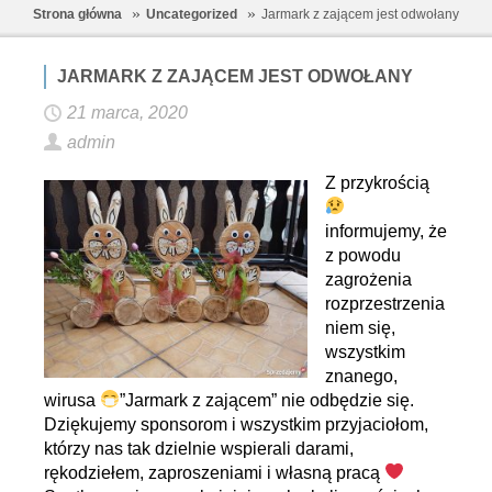
Strona główna
Uncategorized
Jarmark z zającem jest odwołany
JARMARK Z ZAJĄCEM JEST ODWOŁANY
21 marca, 2020
admin
Z przykrością
informujemy, że
z powodu
zagrożenia
rozprzestrzenia
niem się,
wszystkim
znanego,
wirusa
”Jarmark z zającem” nie odbędzie się.
Dziękujemy sponsorom i wszystkim przyjaciołom,
którzy nas tak dzielnie wspierali darami,
rękodziełem, zaproszeniami i własną pracą