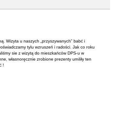
szną. Wizyta u naszych „przyszywanych” babć i
świadczamy tylu wzruszeń i radości. Jak co roku
daliśmy sie z wizytą do mieszkańców DPS-u w
ne, własnoręcznie zrobione prezenty umiliły ten
 !