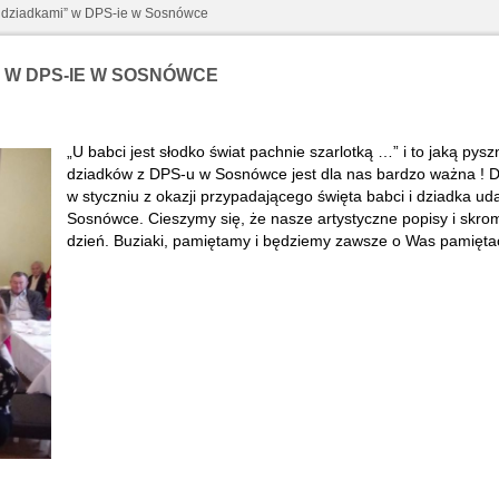
i dziadkami” w DPS-ie w Sosnówce
” W DPS-IE W SOSNÓWCE
„U babci jest słodko świat pachnie szarlotką …” i to jaką py
dziadków z DPS-u w Sosnówce jest dla nas bardzo ważna ! Do
w styczniu z okazji przypadającego święta babci i dziadka u
Sosnówce. Cieszymy się, że nasze artystyczne popisy i skrom
dzień. Buziaki, pamiętamy i będziemy zawsze o Was pamiętać