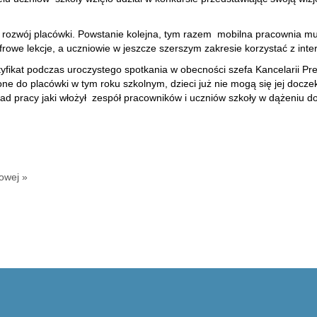
ozwój placówki. Powstanie kolejna, tym razem mobilna pracownia mult
rowe lekcje, a uczniowie w jeszcze szerszym zakresie korzystać z in
rtyfikat podczas uroczystego spotkania w obecności szefa Kancelarii 
do placówki w tym roku szkolnym, dzieci już nie mogą się jej doczekać
wkład pracy jaki włożył zespół pracowników i uczniów szkoły w dążeniu 
owej »