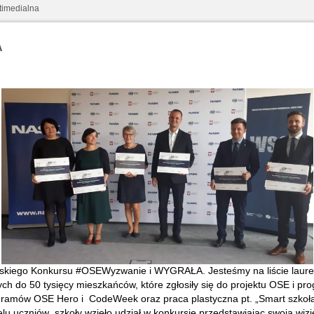
timedialna
A
lskiego Konkursu #OSEWyzwanie i WYGRAŁA. Jesteśmy na liście laurea
cych do 50 tysięcy mieszkańców, które zgłosiły się do projektu OSE i
ogramów OSE Hero i CodeWeek oraz praca plastyczna pt. „Smart szkoła
lu uczniów szkoły wzięło udział w konkursie przedstawiając swoją wizj