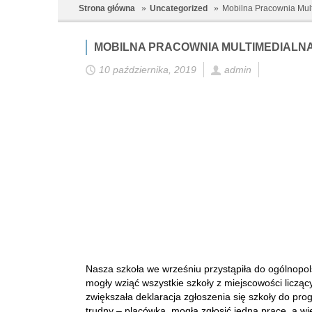
Strona główna
Uncategorized
Mobilna Pracownia Mul
MOBILNA PRACOWNIA MULTIMEDIALN
10 października, 2019
admin
Nasza szkoła we wrześniu przystąpiła do ogólnopo
mogły wziąć wszystkie szkoły z miejscowości liczą
zwiększała deklaracja zgłoszenia się szkoły do pr
trudny – placówka mogła zgłosić jedną pracę, a wie