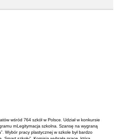
tów wśród 764 szkół w Polsce. Udział w konkursie
 programu mLegitymacja szkolna. Szansę na wygraną
”. Wybór pracy plastycznej w szkole był bardzo
ę „Smart szkoły”. Komisja wybrała pracę, którą