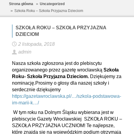
Strona główna
Uncategorized
Szkoła Roku – Szkoła Przyjazna Dzieciom
SZKOŁA ROKU – SZKOŁA PRZYJAZNA
DZIECIOM
2 listopada, 2018
admin
Nasza szkoła zgłoszona jest do plebiscytu
organizowanego przez gazetę wrocławską
Szkoła
Roku- Szkoła Przyjazna Dzieciom.
Dziękujemy za
nominację.Prosimy o głosy dla naszej szkoły i
serdecznie dziękujemy
https://gazetawroclawska.pl/…/szkola-podstawowa-
im-marii-k…/
W tym roku na Dolnym Śląsku wybierana jest w
plebiscycie Gazety Wrocławskiej SZKOŁA ROKU –
SZKOŁA PRZYJAZNA UCZNIOM! Te najlepsze,
które znajdą się na wojewódzkim podium otrzymają